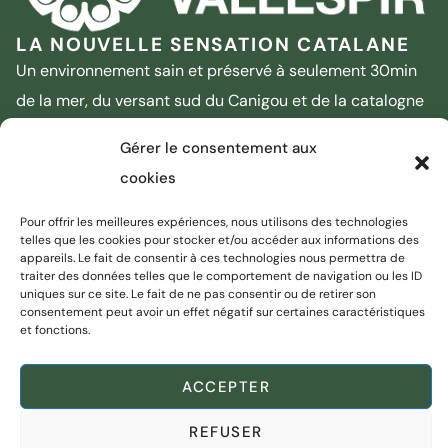
LA NOUVELLE SENSATION CATALANE
Un environnement sain et préservé à seulement 30min
de la mer, du versant sud du Canigou et de la catalogne
sud.
Gérer le consentement aux
33 (0)4 68 87 69 05
Nous contacter
cookies
2 Avenue du Vallespir - 66400 CERET
Pour offrir les meilleures expériences, nous utilisons des technologies
Liens utiles
Nous suivre
telles que les cookies pour stocker et/ou accéder aux informations des
appareils. Le fait de consentir à ces technologies nous permettra de
traiter des données telles que le comportement de navigation ou les ID
uniques sur ce site. Le fait de ne pas consentir ou de retirer son
consentement peut avoir un effet négatif sur certaines caractéristiques
Déchèteries
et fonctions.
Vallespir Tourisme
ACCEPTER
Marchés publics
REFUSER