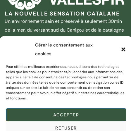
LA NOUVELLE SENSATION CATALANE
Un environnement sain et préservé à seulement 30min
de la mer, du versant sud du Canigou et de la catalogne
sud.
Gérer le consentement aux
33 (0)4 68 87 69 05
Nous contacter
cookies
2 Avenue du Vallespir - 66400 CERET
Pour offrir les meilleures expériences, nous utilisons des technologies
Liens utiles
Nous suivre
telles que les cookies pour stocker et/ou accéder aux informations des
appareils. Le fait de consentir à ces technologies nous permettra de
traiter des données telles que le comportement de navigation ou les ID
uniques sur ce site. Le fait de ne pas consentir ou de retirer son
consentement peut avoir un effet négatif sur certaines caractéristiques
Déchèteries
et fonctions.
Vallespir Tourisme
ACCEPTER
Marchés publics
REFUSER